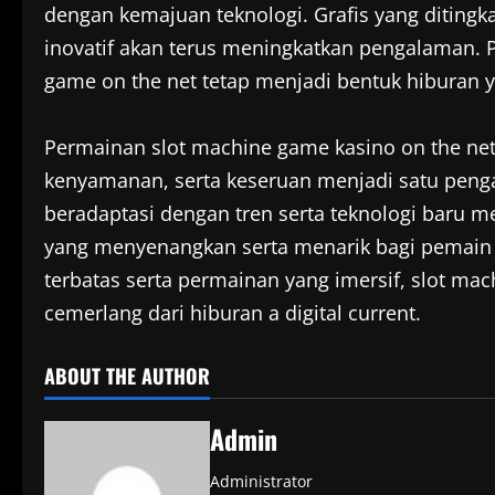
dengan kemajuan teknologi. Grafis yang ditingka
inovatif akan terus meningkatkan pengalaman.
game on the net tetap menjadi bentuk hiburan 
Permainan slot machine game kasino on the net 
kenyamanan, serta keseruan menjadi satu pe
beradaptasi dengan tren serta teknologi bar
yang menyenangkan serta menarik bagi pemain 
terbatas serta permainan yang imersif, slot ma
cemerlang dari hiburan a digital current.
ABOUT THE AUTHOR
Admin
Administrator