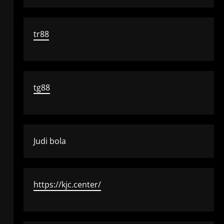
tr88
tg88
Judi bola
https://kjc.center/