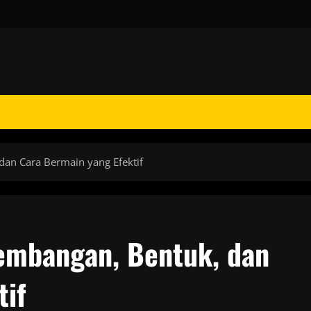
an Cara Bermain yang Efektif
mbangan, Bentuk, dan
tif