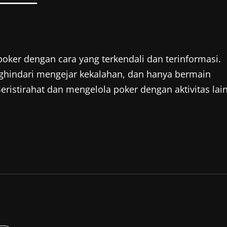
oker dengan cara yang terkendali dan terinformasi.
ghindari mengejar kekalahan, dan hanya bermain
stirahat dan mengelola poker dengan aktivitas lai