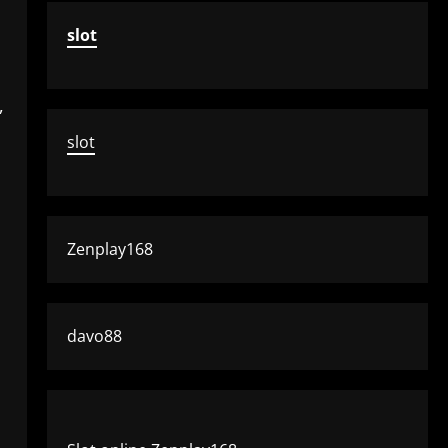
slot
,
slot
Zenplay168
davo88