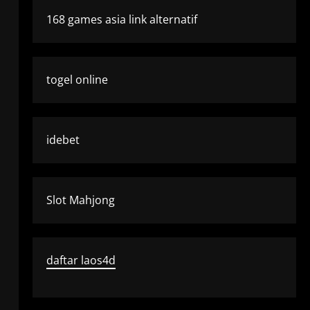
168 games asia link alternatif
togel online
idebet
Slot Mahjong
daftar laos4d