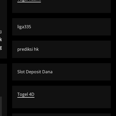
liga335
:
k
g
prediksi hk
Slot Deposit Dana
Togel 4D