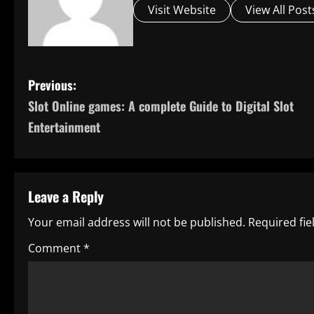
Visit Website
View All Post
P
Previous:
Slot Online games: A complete Guide to Digital Slot
o
Entertainment
s
t
Leave a Reply
n
Your email address will not be published.
Required fi
a
Comment
*
v
i