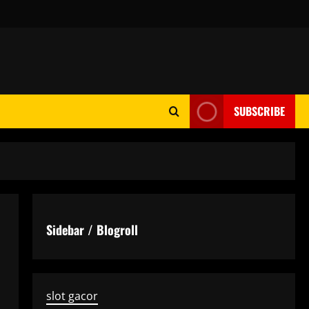
SUBSCRIBE
Sidebar / Blogroll
slot gacor