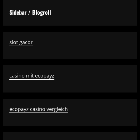
Sidebar / Blogroll
slot gacor
casino mit ecopayz
ecopayz casino vergleich