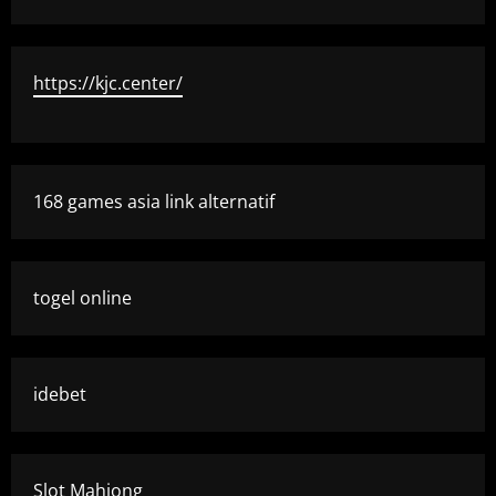
https://kjc.center/
168 games asia link alternatif
togel online
idebet
Slot Mahjong