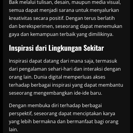
Baik melalui tulisan, desain, maupun media visual,
semua dapat menjadi sarana untuk menyalurkan
kreativitas secara positif. Dengan terus berlatih
dan bereksperimen, seseorang dapat menemukan
gaya dan kemampuan terbaik yang dimilikinya.
Inspirasi dari Lingkungan Sekitar
Inspirasi dapat datang dari mana saja, termasuk
dari pengalaman sehari-hari dan interaksi dengan
orang lain. Dunia digital memperluas akses
terhadap berbagai inspirasi yang dapat membantu
seseorang mengembangkan ide-ide baru.
Dengan membuka diri terhadap berbagai
perspektif, seseorang dapat menciptakan karya
yang lebih bermakna dan bermanfaat bagi orang
lain.