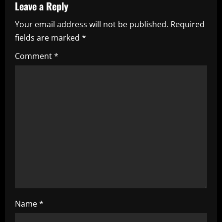
v
Leave a Reply
i
Your email address will not be published.
Required
fields are marked
*
g
Comment
*
a
t
i
o
n
Name
*