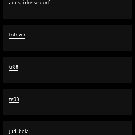
am kai düsseldorf
totovip
tr88
tg88
Judi bola