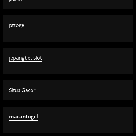
pttogel
jepangbet slot
Situs Gacor
macantogel