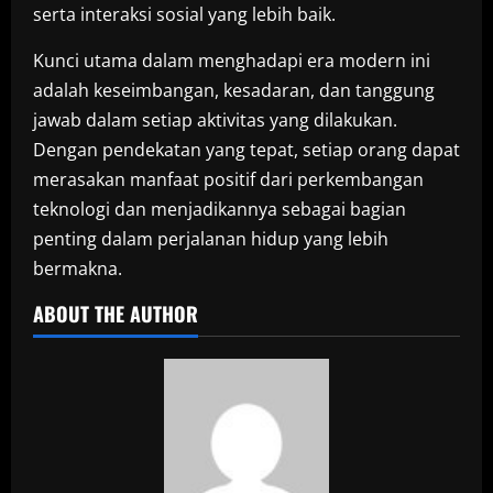
serta interaksi sosial yang lebih baik.
Kunci utama dalam menghadapi era modern ini
adalah keseimbangan, kesadaran, dan tanggung
jawab dalam setiap aktivitas yang dilakukan.
Dengan pendekatan yang tepat, setiap orang dapat
merasakan manfaat positif dari perkembangan
teknologi dan menjadikannya sebagai bagian
penting dalam perjalanan hidup yang lebih
bermakna.
ABOUT THE AUTHOR