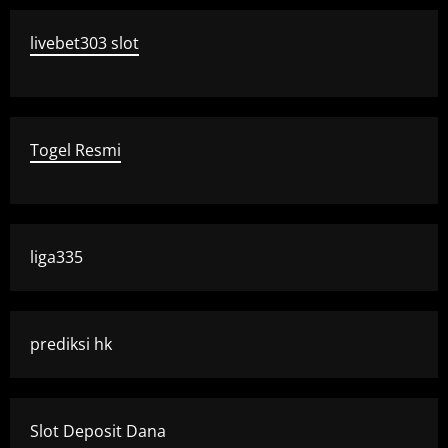
livebet303 slot
Togel Resmi
liga335
prediksi hk
Slot Deposit Dana