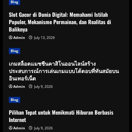
Blog
Slot Gacor di Dunia Digital: Memahami Istilah
Populer, Mekanisme Permainan, dan Realitas di
Baliknya
Admin
July 13, 2026
Blog
เกมสล็อตแมชชีนคาสิโนออนไลน์สร้าง
ประสบการณ์การเล่นเกมแบบโต้ตอบที่ทันสมัยบน
อินเทอร์เน็ต
Admin
July 9, 2026
Blog
Pilihan Tepat untuk Menikmati Hiburan Berbasis
Internet
Admin
July 9, 2026