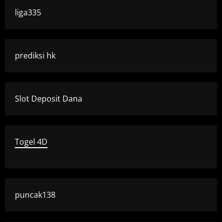
liga335
prediksi hk
Slot Deposit Dana
Togel 4D
puncak138