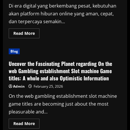
Di era digital yang berkembang pesat, kebutuhan
akan platform hiburan online yang aman, cepat,
dan terpercaya semakin...
Read
Read More
more
about
Situs
Casino
Blog
Modern
dengan
Fitur
Uncover the Fascinating Planet regarding On the
Inovatif
web Gambling establishment Slot machine Game
titles: A whole and also Optimistic Information
Admin
February 25, 2026
On the web gambling establishment slot machine
game titles are becoming just about the most
pleasurable and...
Read
Read More
more